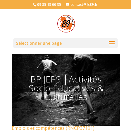
09 85 13 00 35
contact@fs89.fr
Sélectionner une page
BP JEPS │Activités
Socio-Éducatives &
Culturelles
Emplois et compétences (RNCP37191)